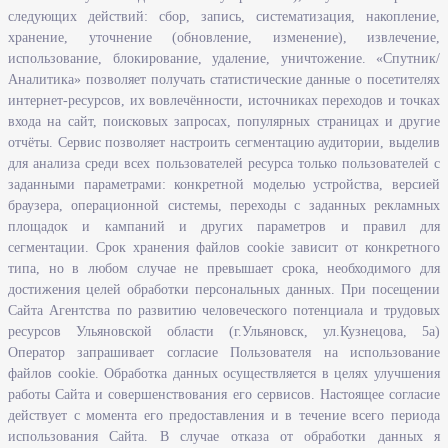
следующих действий: сбор, запись, систематизация, накопление,
Информационная безопасность
хранение, уточнение (обновление, изменение), извлечение,
Перечень нормативно - правовых актов, определяющих полномочия,
использование, блокирование, удаление, уничтожение. «Спутник/
задачи и функции Агентства по развитию человеческого потенциала
Аналитика» позволяет получать статистические данные о посетителях
и трудовых ресурсов Ульяновской области
интернет-ресурсов, их вовлечённости, источниках переходов и точках
Развитие правовой грамотности и правосознания граждан в
входа на сайт, поисковых запросах, популярных страницах и другие
Ульяновской области
отчёты. Сервис позволяет настроить сегментацию аудитории, выделив
для анализа среди всех пользователей ресурса только пользователей с
заданными параметрами: конкретной моделью устройства, версией
Информация
браузера, операционной системы, переходы с заданных рекламных
площадок и кампаний и других параметров и правил для
Законодательство
сегментации. Срок хранения файлов cookie зависит от конкретного
Льготы организациям и индивидуальным предпринимателям
типа, но в любом случае не превышает срока, необходимого для
Иностранная рабочая сила
достижения целей обработки персональных данных. При посещении
Сайта Агентства по развитию человеческого потенциала и трудовых
Информация об отдельных видах деятельности
ресурсов Ульяновской области (г.Ульяновск, ул.Кузнецова, 5а)
Подпрограмма «Оказание содействия добровольному переселению в
Оператор запрашивает согласие Пользователя на использование
Ульяновскую область соотечественников, проживающих за рубежом»
файлов cookie. Обработка данных осуществляется в целях улучшения
работы Сайта и совершенствования его сервисов. Настоящее согласие
Рейтинг востребованных профессий
действует с момента его предоставления и в течение всего периода
Открытые данные
использования Сайта. В случае отказа от обработки данных я