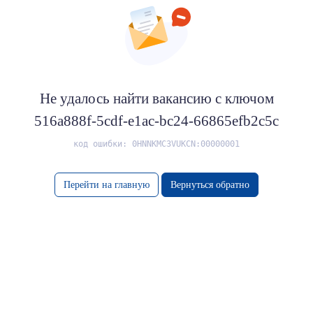
Не удалось найти вакансию с ключом
516a888f-5cdf-e1ac-bc24-66865efb2c5c
код ошибки: 0HNNKMC3VUKCN:00000001
Перейти на главную
Вернуться обратно