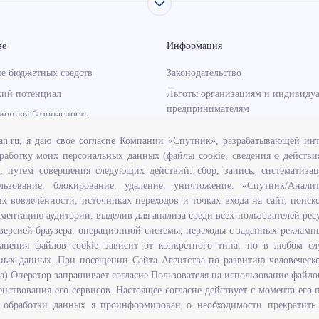
ве
Информация
е бюджетных средств
Законодательство
кий потенциал
Льготы организациям и индивиду
предпринимателям
онная безопасность
Иностранная рабочая сила
нормативно - правовых актов,
an.ru
, я даю свое согласие Компании «Спутник», разрабатывающей инт
щих полномочия, задачи и
Информация об отдельных видах
работку моих персональных данных (файлы cookie, сведения о действи
гентства по развитию
деятельности
), путем совершения следующих действий: сбор, запись, систематизац
ого потенциала и трудовых
льзование, блокирование, удаление, уничтожение. «Спутник/Анали
Подпрограмма «Оказание содейст
льяновской области
их вовлечённости, источниках переходов и точках входа на сайт, поис
добровольному переселению в Уль
гментацию аудитории, выделив для анализа среди всех пользователей ресу
правовой грамотности и
область соотечественников, прож
версией браузера, операционной системы, переходы с заданных реклам
ания граждан в Ульяновской
рубежом»
анения файлов cookie зависит от конкретного типа, но в любом сл
Рейтинг востребованных професс
ных данных. При посещении Сайта Агентства по развитию человеческ
Открытые данные
 5а) Оператор запрашивает согласие Пользователя на использование файло
нствования его сервисов. Настоящее согласие действует с момента его 
от обработки данных я проинформирован о необходимости прекратить