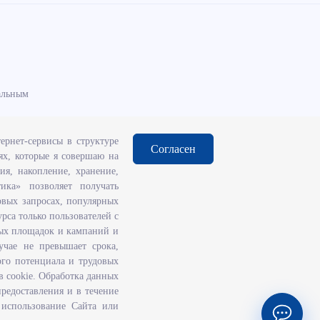
альным
ернет-сервисы в структуре
Согласен
ях, которые я совершаю на
ия, накопление, хранение,
тика» позволяет получать
вия
ковых запросах, популярных
яновскую
рса только пользователей с
ивающих за
ных площадок и кампаний и
учае не превышает срока,
ий
ого потенциала и трудовых
в cookie. Обработка данных
предоставления и в течение
 использование Сайта или
© ООО
«НПК Катарсис»
2000-2026