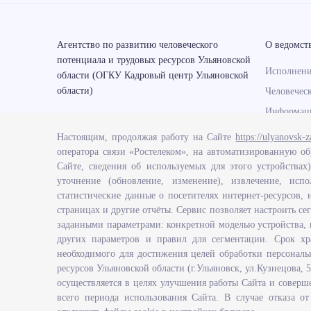
Агентство по развитию человеческого
О ведомст
потенциала и трудовых ресурсов Ульяновской
Исполнени
области (ОГКУ Кадровый центр Ульяновской
области)
Человечес
Информаци
Перечень 
Настоящим, продолжая работу на Сайте
https://ulyanovsk-z
определяю
оператора связи «Ростелеком», на автоматизированную об
функции А
Сайте, сведения об используемых для этого устройствах
человеческ
Мобильные приложения
уточнение (обновление, изменение), извлечение, испо
ресурсов У
статистические данные о посетителях интернет-ресурсов, 
страницах и другие отчёты. Сервис позволяет настроить се
Развитие 
заданными параметрами: конкретной моделью устройства, 
правосозн
других параметров и правил для сегментации. Срок хр
области
необходимого для достижения целей обработки персональ
ресурсов Ульяновской области (г.Ульяновск, ул.Кузнецова,
осуществляется в целях улучшения работы Сайта и соверше
всего периода использования Сайта. В случае отказа 