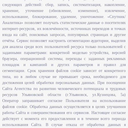
следующих действий: сбор, запись, систематизация, накопление,
Информационная безопасность
хранение, уточнение (обновление, изменение), извлечение,
Перечень нормативно - правовых актов, определяющих полномочия,
использование, блокирование, удаление, уничтожение. «Спутник/
задачи и функции Агентства по развитию человеческого потенциала
Аналитика» позволяет получать статистические данные о посетителях
и трудовых ресурсов Ульяновской области
интернет-ресурсов, их вовлечённости, источниках переходов и точках
Развитие правовой грамотности и правосознания граждан в
входа на сайт, поисковых запросах, популярных страницах и другие
Ульяновской области
отчёты. Сервис позволяет настроить сегментацию аудитории, выделив
для анализа среди всех пользователей ресурса только пользователей с
заданными параметрами: конкретной моделью устройства, версией
Информация
браузера, операционной системы, переходы с заданных рекламных
площадок и кампаний и других параметров и правил для
Законодательство
сегментации. Срок хранения файлов cookie зависит от конкретного
Льготы организациям и индивидуальным предпринимателям
типа, но в любом случае не превышает срока, необходимого для
Иностранная рабочая сила
достижения целей обработки персональных данных. При посещении
Сайта Агентства по развитию человеческого потенциала и трудовых
Информация об отдельных видах деятельности
ресурсов Ульяновской области (г.Ульяновск, ул.Кузнецова, 5а)
Подпрограмма «Оказание содействия добровольному переселению в
Оператор запрашивает согласие Пользователя на использование
Ульяновскую область соотечественников, проживающих за рубежом»
файлов cookie. Обработка данных осуществляется в целях улучшения
работы Сайта и совершенствования его сервисов. Настоящее согласие
Рейтинг востребованных профессий
действует с момента его предоставления и в течение всего периода
Открытые данные
использования Сайта. В случае отказа от обработки данных я