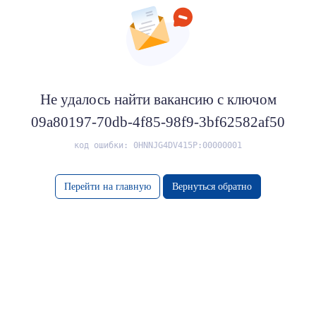
Не удалось найти вакансию с ключом
09a80197-70db-4f85-98f9-3bf62582af50
код ошибки: 0HNNJG4DV415P:00000001
Перейти на главную
Вернуться обратно