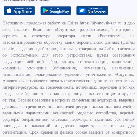
- С,синхронный
среднего
перевод
профобразования
Освобожденные из
Настоящим, продолжая работу на Сайте
https://ulyanovsk-zan.ru
, я даю
учреждений
Знание иностранных
свое согласие Компании «Спутник», разрабатывающей интернет-
исполнения
языков,продвинутый
О ведомстве
сервисы в структуре оператора связи «Ростелеком», на
наказаний
- С,чтение
автоматизированную обработку моих персональных данных (файлы
профессиональной
Осужденные к
Исполнение бюджетных средств
cookie, сведения о действиях, которые я совершаю на Сайте, сведения
литературы
принудительным
Человеческий потенциал
об используемых для этого устройствах), путем совершения
работам
Знание
следующих действий: сбор, запись, систематизация, накопление,
Информационная безопасность
Осужденные,
иностранных
хранение, уточнение (обновление, изменение), извлечение,
отбывающие
языков,средний -
Перечень нормативно - правовых актов, определяющих полномочия,
использование, блокирование, удаление, уничтожение. «Спутник/
наказания в колонии
B
задачи и функции Агентства по развитию человеческого потенциала
Аналитика» позволяет получать статистические данные о посетителях
поселении
и трудовых ресурсов Ульяновской области
Знание
интернет-ресурсов, их вовлечённости, источниках переходов и точках
Выпускники
иностранных
Развитие правовой грамотности и правосознания граждан в
входа на сайт, поисковых запросах, популярных страницах и другие
учреждений
языков,средний -
Ульяновской области
отчёты. Сервис позволяет настроить сегментацию аудитории, выделив
начального
B,готовность
для анализа среди всех пользователей ресурса только пользователей с
профобразования
пройти
заданными параметрами: конкретной моделью устройства, версией
Информация
Осужденные условно
собеседование
браузера, операционной системы, переходы с заданных рекламных
Лица
Знание
площадок и кампаний и других параметров и правил для
Законодательство
предпенсионного
иностранных
сегментации. Срок хранения файлов cookie зависит от конкретного
Льготы организациям и индивидуальным предпринимателям
возраста
языков,средний -