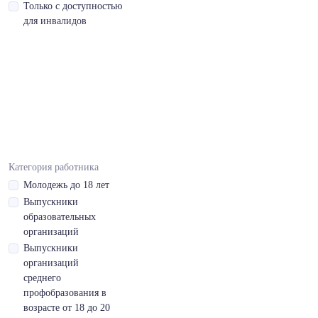
- С,чтение
Только с доступностью
профессиональной
для инвалидов
литературы
Вьетнамский,средний
- B
Вьетнамский,средний
- B,готовность
пройти
собеседование
Категория работника
Молодежь до 18 лет
Вьетнамский,средний
Выпускники
- B,чтение
образовательных
профессиональной
организаций
литературы
Выпускники
организаций
Дисциплинированность
среднего
Допуск на
профобразования в
перевозку
возрасте от 18 до 20
опасных грузов