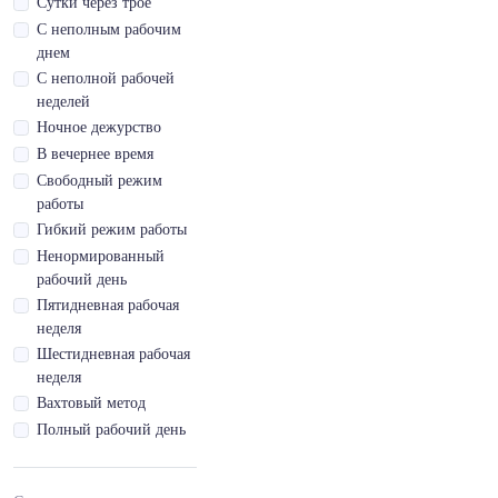
Сутки через трое
Водительское
район
С неполным рабочим
удостоверение кат.
днем
D1
С неполной рабочей
Водительское
неделей
удостоверение кат.
Ночное дежурство
D1E
В вечернее время
Водительское
Свободный режим
удостоверение кат.
работы
DE
Гибкий режим работы
Водительское
Ненормированный
удостоверение кат.
рабочий день
E
Пятидневная рабочая
Водительское
неделя
удостоверение кат.
Шестидневная рабочая
M
неделя
Водительское
Вахтовый метод
удостоверение кат.
Tb
Полный рабочий день
Водительское
удостоверение кат.