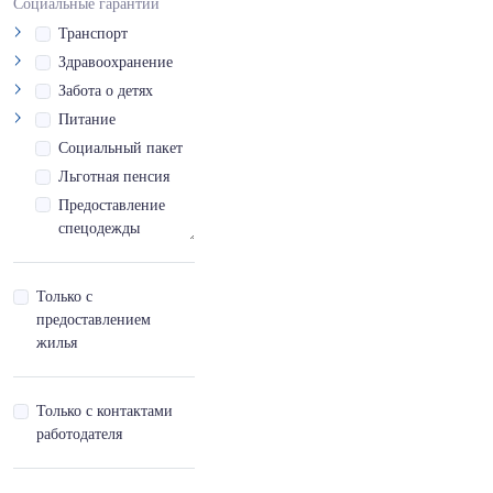
Социальные гарантии
Tm
Транспорт
Высококвалифицированный
Здравоохранение
специалист
Забота о детях
Вьетнамский
Питание
Социальный пакет
Вьетнамский,базовый
Льготная пенсия
- A
Предоставление
спецодежды
Вьетнамский,продвинутый
- С
Инфраструктурная
доступность
Только с
Вьетнамский,продвинутый
Отпуск за выслугу
предоставлением
- С,готовность пройти
лет
жилья
собеседование
Дополнительный
отпуск
Вьетнамский,продвинутый
Только с контактами
- С,синхронный перевод
работодателя
Вьетнамский,продвинутый