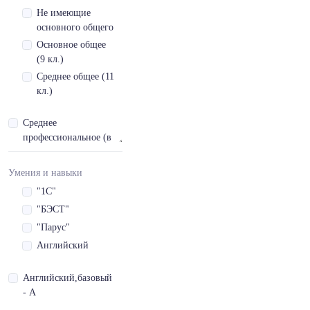
Не имеющие
основного общего
Основное общее
(9 кл.)
Среднее общее (11
кл.)
Среднее
профессиональное (в
т.ч. начальное
профессиональное)
Умения и навыки
Высшее
"1С"
Послевузовское
"БЭСТ"
профессиональное
"Парус"
Английский
Английский,базовый
- A