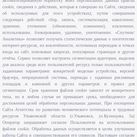
автоматизированную обработку моих персональных данных (файлы
Исполнение бюджетных средств
cookie, сведения о действиях, которые я совершаю на Сайте, сведения
Человеческий потенциал
об используемых для этого устройствах), путем совершения
следующих действий: сбор, запись, систематизация, накопление,
Информационная безопасность
хранение, уточнение (обновление, изменение), извлечение,
Перечень нормативно - правовых актов, определяющих полномочия,
использование, блокирование, удаление, уничтожение. «Спутник/
задачи и функции Агентства по развитию человеческого потенциала
Аналитика» позволяет получать статистические данные о посетителях
и трудовых ресурсов Ульяновской области
интернет-ресурсов, их вовлечённости, источниках переходов и точках
Развитие правовой грамотности и правосознания граждан в
входа на сайт, поисковых запросах, популярных страницах и другие
Ульяновской области
отчёты. Сервис позволяет настроить сегментацию аудитории, выделив
для анализа среди всех пользователей ресурса только пользователей с
заданными параметрами: конкретной моделью устройства, версией
Информация
браузера, операционной системы, переходы с заданных рекламных
площадок и кампаний и других параметров и правил для
Законодательство
сегментации. Срок хранения файлов cookie зависит от конкретного
Льготы организациям и индивидуальным предпринимателям
типа, но в любом случае не превышает срока, необходимого для
Иностранная рабочая сила
достижения целей обработки персональных данных. При посещении
Сайта Агентства по развитию человеческого потенциала и трудовых
Информация об отдельных видах деятельности
ресурсов Ульяновской области (г.Ульяновск, ул.Кузнецова, 5а)
Подпрограмма «Оказание содействия добровольному переселению в
Оператор запрашивает согласие Пользователя на использование
Ульяновскую область соотечественников, проживающих за рубежом»
файлов cookie. Обработка данных осуществляется в целях улучшения
работы Сайта и совершенствования его сервисов. Настоящее согласие
Рейтинг востребованных профессий