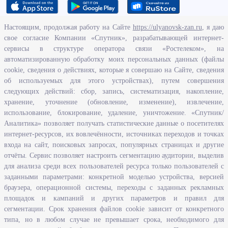
Настоящим, продолжая работу на Сайте
https://ulyanovsk-zan.ru
, я даю
свое согласие Компании «Спутник», разрабатывающей интернет-
О ведомстве
сервисы в структуре оператора связи «Ростелеком», на
автоматизированную обработку моих персональных данных (файлы
Исполнение бюджетных средств
cookie, сведения о действиях, которые я совершаю на Сайте, сведения
Человеческий потенциал
об используемых для этого устройствах), путем совершения
следующих действий: сбор, запись, систематизация, накопление,
Информационная безопасность
хранение, уточнение (обновление, изменение), извлечение,
Перечень нормативно - правовых актов, определяющих полномочия,
использование, блокирование, удаление, уничтожение. «Спутник/
задачи и функции Агентства по развитию человеческого потенциала
Аналитика» позволяет получать статистические данные о посетителях
и трудовых ресурсов Ульяновской области
интернет-ресурсов, их вовлечённости, источниках переходов и точках
Развитие правовой грамотности и правосознания граждан в
входа на сайт, поисковых запросах, популярных страницах и другие
Ульяновской области
отчёты. Сервис позволяет настроить сегментацию аудитории, выделив
для анализа среди всех пользователей ресурса только пользователей с
заданными параметрами: конкретной моделью устройства, версией
Информация
браузера, операционной системы, переходы с заданных рекламных
площадок и кампаний и других параметров и правил для
Законодательство
сегментации. Срок хранения файлов cookie зависит от конкретного
Льготы организациям и индивидуальным предпринимателям
типа, но в любом случае не превышает срока, необходимого для