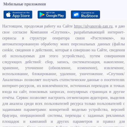
Мобильные приложения
Настоящим, продолжая работу на Сайте
https://ulyanovsk-zan.ru
, я даю
свое согласие Компании «Спутник», разрабатывающей интернет-
О ведомстве
сервисы в структуре оператора связи «Ростелеком», на
автоматизированную обработку моих персональных данных (файлы
Исполнение бюджетных средств
cookie, сведения о действиях, которые я совершаю на Сайте, сведения
Человеческий потенциал
об используемых для этого устройствах), путем совершения
следующих действий: сбор, запись, систематизация, накопление,
Информационная безопасность
хранение, уточнение (обновление, изменение), извлечение,
Перечень нормативно - правовых актов, определяющих полномочия,
использование, блокирование, удаление, уничтожение. «Спутник/
задачи и функции Агентства по развитию человеческого потенциала
Аналитика» позволяет получать статистические данные о посетителях
и трудовых ресурсов Ульяновской области
интернет-ресурсов, их вовлечённости, источниках переходов и точках
Развитие правовой грамотности и правосознания граждан в
входа на сайт, поисковых запросах, популярных страницах и другие
Ульяновской области
отчёты. Сервис позволяет настроить сегментацию аудитории, выделив
для анализа среди всех пользователей ресурса только пользователей с
заданными параметрами: конкретной моделью устройства, версией
Информация
браузера, операционной системы, переходы с заданных рекламных
площадок и кампаний и других параметров и правил для
Законодательство