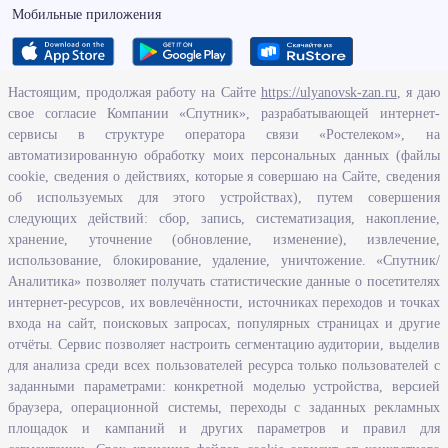
Мобильные приложения
Настоящим, продолжая работу на Сайте
https://ulyanovsk-zan.ru
, я даю
свое согласие Компании «Спутник», разрабатывающей интернет-
О ведомстве
сервисы в структуре оператора связи «Ростелеком», на
автоматизированную обработку моих персональных данных (файлы
Исполнение бюджетных средств
cookie, сведения о действиях, которые я совершаю на Сайте, сведения
Человеческий потенциал
об используемых для этого устройствах), путем совершения
следующих действий: сбор, запись, систематизация, накопление,
Информационная безопасность
хранение, уточнение (обновление, изменение), извлечение,
Перечень нормативно - правовых актов, определяющих полномочия,
использование, блокирование, удаление, уничтожение. «Спутник/
задачи и функции Агентства по развитию человеческого потенциала
Аналитика» позволяет получать статистические данные о посетителях
и трудовых ресурсов Ульяновской области
интернет-ресурсов, их вовлечённости, источниках переходов и точках
Развитие правовой грамотности и правосознания граждан в
входа на сайт, поисковых запросах, популярных страницах и другие
Ульяновской области
отчёты. Сервис позволяет настроить сегментацию аудитории, выделив
для анализа среди всех пользователей ресурса только пользователей с
заданными параметрами: конкретной моделью устройства, версией
Информация
браузера, операционной системы, переходы с заданных рекламных
площадок и кампаний и других параметров и правил для
Законодательство