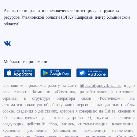
Агентство по развитию человеческого потенциала и трудовых
ресурсов Ульяновской области (ОГКУ Кадровый центр Ульяновской
области)
Мобильные приложения
Настоящим, продолжая работу на Сайте
https://ulyanovsk-zan.ru
, я даю
свое согласие Компании «Спутник», разрабатывающей интернет-
О ведомстве
сервисы в структуре оператора связи «Ростелеком», на
автоматизированную обработку моих персональных данных (файлы
Исполнение бюджетных средств
cookie, сведения о действиях, которые я совершаю на Сайте, сведения
Человеческий потенциал
об используемых для этого устройствах), путем совершения
следующих действий: сбор, запись, систематизация, накопление,
Информационная безопасность
хранение, уточнение (обновление, изменение), извлечение,
Перечень нормативно - правовых актов, определяющих полномочия,
использование, блокирование, удаление, уничтожение. «Спутник/