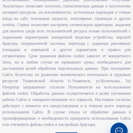
задачи и функции Агентства по развитию человеческого потенциала
Аналитика» позволяет получать статистические данные о посетителях
и трудовых ресурсов Ульяновской области
интернет-ресурсов, их вовлечённости, источниках переходов и точках
Развитие правовой грамотности и правосознания граждан в
входа на сайт, поисковых запросах, популярных страницах и другие
Ульяновской области
отчёты. Сервис позволяет настроить сегментацию аудитории, выделив
для анализа среди всех пользователей ресурса только пользователей с
заданными параметрами: конкретной моделью устройства, версией
Информация
браузера, операционной системы, переходы с заданных рекламных
площадок и кампаний и других параметров и правил для
Законодательство
сегментации. Срок хранения файлов cookie зависит от конкретного
Льготы организациям и индивидуальным предпринимателям
типа, но в любом случае не превышает срока, необходимого для
Иностранная рабочая сила
достижения целей обработки персональных данных. При посещении
Сайта Агентства по развитию человеческого потенциала и трудовых
Информация об отдельных видах деятельности
ресурсов Ульяновской области (г.Ульяновск, ул.Кузнецова, 5а)
Подпрограмма «Оказание содействия добровольному переселению в
Оператор запрашивает согласие Пользователя на использование
Ульяновскую область соотечественников, проживающих за рубежом»
файлов cookie. Обработка данных осуществляется в целях улучшения
работы Сайта и совершенствования его сервисов. Настоящее согласие
Рейтинг востребованных профессий
действует с момента его предоставления и в течение всего периода
Открытые данные
использования Сайта. В случае отказа от обработки данных я
проинформирован о необходимости прекратить использование Сайта
или отключить файлы cookie в настройках браузера.
© ООО
«НПК Катарсис»
2000-2026