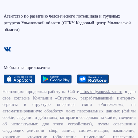
Агентство по развитию человеческого потенциала и трудовых
ресурсов Ульяновской области (ОГКУ Кадровый центр Ульяновской
области)
Мобильные приложения
Настоящим, продолжая работу на Сайте
https://ulyanovsk-zan.ru
, я даю
свое согласие Компании «Спутник», разрабатывающей интернет-
О ведомстве
сервисы в структуре оператора связи «Ростелеком», на
автоматизированную обработку моих персональных данных (файлы
Исполнение бюджетных средств
cookie, сведения о действиях, которые я совершаю на Сайте, сведения
Человеческий потенциал
об используемых для этого устройствах), путем совершения
следующих действий: сбор, запись, систематизация, накопление,
Информационная безопасность
хранение, уточнение (обновление, изменение), извлечение,