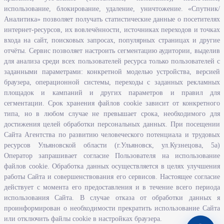
Перечень нормативно - правовых актов, определяющих полномочия,
использование, блокирование, удаление, уничтожение. «Спутник/
задачи и функции Агентства по развитию человеческого потенциала
Аналитика» позволяет получать статистические данные о посетителях
и трудовых ресурсов Ульяновской области
интернет-ресурсов, их вовлечённости, источниках переходов и точках
Развитие правовой грамотности и правосознания граждан в
входа на сайт, поисковых запросах, популярных страницах и другие
Ульяновской области
отчёты. Сервис позволяет настроить сегментацию аудитории, выделив
для анализа среди всех пользователей ресурса только пользователей с
заданными параметрами: конкретной моделью устройства, версией
Информация
браузера, операционной системы, переходы с заданных рекламных
площадок и кампаний и других параметров и правил для
Законодательство
сегментации. Срок хранения файлов cookie зависит от конкретного
Льготы организациям и индивидуальным предпринимателям
типа, но в любом случае не превышает срока, необходимого для
Иностранная рабочая сила
достижения целей обработки персональных данных. При посещении
Сайта Агентства по развитию человеческого потенциала и трудовых
Информация об отдельных видах деятельности
ресурсов Ульяновской области (г.Ульяновск, ул.Кузнецова, 5а)
Подпрограмма «Оказание содействия добровольному переселению в
Оператор запрашивает согласие Пользователя на использование
Ульяновскую область соотечественников, проживающих за рубежом»
файлов cookie. Обработка данных осуществляется в целях улучшения
работы Сайта и совершенствования его сервисов. Настоящее согласие
Рейтинг востребованных профессий
действует с момента его предоставления и в течение всего периода
Открытые данные
использования Сайта. В случае отказа от обработки данных я
проинформирован о необходимости прекратить использование Сайта
или отключить файлы cookie в настройках браузера.